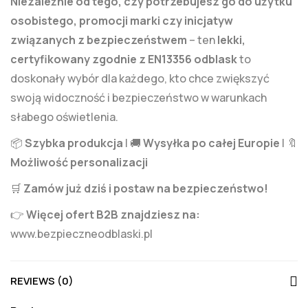
Niezależnie od tego, czy potrzebujesz go do użytku
osobistego, promocji marki czy inicjatyw
związanych z bezpieczeństwem
– ten
lekki,
certyfikowany zgodnie z EN13356 odblask
to
doskonały wybór dla każdego, kto chce zwiększyć
swoją widoczność i bezpieczeństwo w warunkach
słabego oświetlenia.
📦
Szybka produkcja
| 🚚
Wysyłka po całej Europie
| 🔖
Możliwość personalizacji
🛒
Zamów już dziś i postaw na bezpieczeństwo!
👉
Więcej ofert B2B znajdziesz na:
www.bezpieczneodblaski.pl
REVIEWS (0)