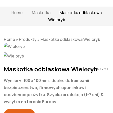
Home
Maskotka
Maskotka odblaskowa
Wieloryb
Click to enlarge
Home
»
Produkty
»
Maskotka odblaskowa Wieloryb
Maskotka odblaskowa Wieloryb
PREV
NEXT
Wymiary: 100 x 100 mm.
Idealne do
kampanii
bezpieczeństwa, firmowych upominków i
codziennego użytku
.
Szybka produkcja (1-7 dni) &
wysyłka na terenie Europy
.