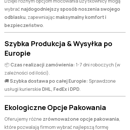
Dzięki różnym opcjom mocowania użytkownicy mogą
wybrać
najdogodniejszy sposób noszenia swojego
odblasku
, zapewniając
maksymalny komfort i
bezpieczeństwo
.
Szybka Produkcja & Wysyłka po
Europie
📦
Czas realizacji zamówienia:
1-7 dni roboczych (w
zależności od ilości).
🚚
Szybka dostawa po całej Europie:
Sprawdzone
usługi kurierskie
DHL, FedEx i DPD
.
Ekologiczne Opcje Pakowania
Oferujemy różne
zrównoważone opcje pakowania
,
które pozwalają firmom wybrać najlepszą formę