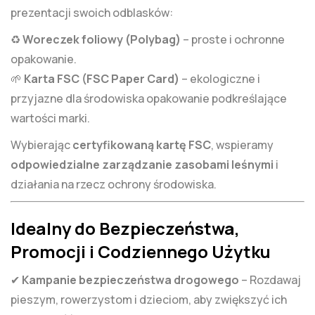
prezentacji swoich odblasków:
♻️
Woreczek foliowy (Polybag)
– proste i ochronne
opakowanie.
🌱
Karta FSC (FSC Paper Card)
– ekologiczne i
przyjazne dla środowiska opakowanie podkreślające
wartości marki.
Wybierając
certyfikowaną kartę FSC
, wspieramy
odpowiedzialne zarządzanie zasobami leśnymi
i
działania na rzecz ochrony środowiska.
Idealny do Bezpieczeństwa,
Promocji i Codziennego Użytku
✔
Kampanie bezpieczeństwa drogowego
– Rozdawaj
pieszym, rowerzystom i dzieciom, aby zwiększyć ich