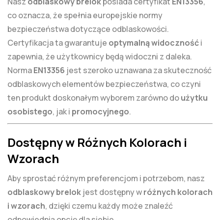
Nasz
odblaskowy brelok
posiada certyfikat
EN13356
,
co oznacza, że spełnia europejskie normy
bezpieczeństwa dotyczące odblaskowości.
Certyfikacja ta gwarantuje
optymalną widoczność
i
zapewnia, że użytkownicy będą widoczni z daleka.
Norma
EN13356
jest szeroko uznawana za skuteczność
odblaskowych elementów bezpieczeństwa, co czyni
ten produkt doskonałym wyborem zarówno do
użytku
osobistego
, jak i
promocyjnego
.
Dostępny w Różnych Kolorach i
Wzorach
Aby sprostać różnym preferencjom i potrzebom, nasz
odblaskowy brelok
jest dostępny w
różnych kolorach
i wzorach
, dzięki czemu każdy może znaleźć
odpowiednią opcję dla siebie.