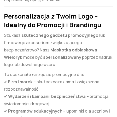
Personalizacja z Twoim Logo –
Idealny do Promocji i Brandingu
Szukasz
skutecznego gadżetu promocyjnego
lub
firmowego akcesorium zwiększającego
bezpieczeństwo? Nasz
Maskotka odblaskowa
Wieloryb
może być
spersonalizowany
poprzez nadruk
logo lub dowolnego wzoru.
To doskonałe narzędzie promocyjne dla:
✔
Firm i marek
– skuteczna reklama i zwiększona
rozpoznawalność.
✔
Wydarzeń i kampanii bezpieczeństwa
– promocja
świadomości drogowej.
✔
Programów edukacyjnych
– upominki dla uczniów i