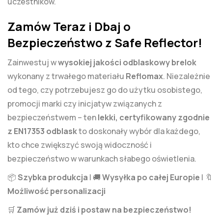
uczestników.
Zamów Teraz i Dbaj o
Bezpieczeństwo z Safe Reflector!
Zainwestuj w
wysokiej jakości odblaskowy brelok
wykonany z trwałego materiału
Reflomax
. Niezależnie
od tego, czy potrzebujesz go do użytku osobistego,
promocji marki czy inicjatyw związanych z
bezpieczeństwem – ten
lekki, certyfikowany zgodnie
z EN17353 odblask
to doskonały wybór dla każdego,
kto chce zwiększyć swoją widoczność i
bezpieczeństwo w warunkach słabego oświetlenia.
📦
Szybka produkcja
| 🚚
Wysyłka po całej Europie
| 🔖
Możliwość personalizacji
🛒
Zamów już dziś i postaw na bezpieczeństwo!