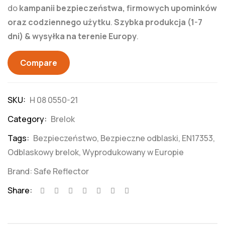
do
kampanii bezpieczeństwa, firmowych upominków
oraz codziennego użytku
.
Szybka produkcja (1-7
dni) & wysyłka na terenie Europy
.
Compare
SKU:
H 08 0550-21
Category:
Brelok
Tags:
Bezpieczeństwo
,
Bezpieczne odblaski
,
EN17353
,
Odblaskowy brelok
,
Wyprodukowany w Europie
Brand:
Safe Reflector
Share: