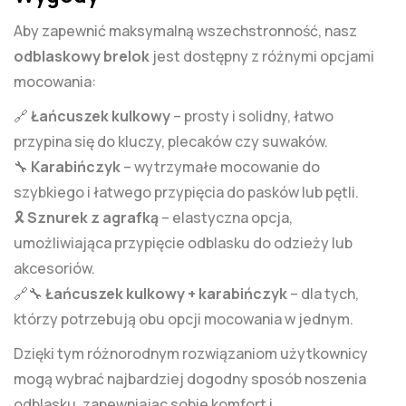
Aby zapewnić maksymalną wszechstronność, nasz
odblaskowy brelok
jest dostępny z różnymi opcjami
mocowania:
🔗
Łańcuszek kulkowy
– prosty i solidny, łatwo
przypina się do kluczy, plecaków czy suwaków.
🔧
Karabińczyk
– wytrzymałe mocowanie do
szybkiego i łatwego przypięcia do pasków lub pętli.
🎗
Sznurek z agrafką
– elastyczna opcja,
umożliwiająca przypięcie odblasku do odzieży lub
akcesoriów.
🔗🔧
Łańcuszek kulkowy + karabińczyk
– dla tych,
którzy potrzebują obu opcji mocowania w jednym.
Dzięki tym różnorodnym rozwiązaniom użytkownicy
mogą wybrać najbardziej dogodny sposób noszenia
odblasku, zapewniając sobie komfort i