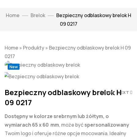
Home
Brelok
Bezpieczny odblaskowy brelok H
09 0217
Home
»
Produkty
»
Bezpieczny odblaskowy brelok H 09
Click to enlarge
0217
New
Bezpieczny odblaskowy brelok H
PREV
NEXT
09 0217
Dostępny w kolorze srebrnym lub żółtym, o
wymiarach 65 x 60 mm
, może być
spersonalizowany
Twoim logo i oferuje różne opcje mocowania. Idealny