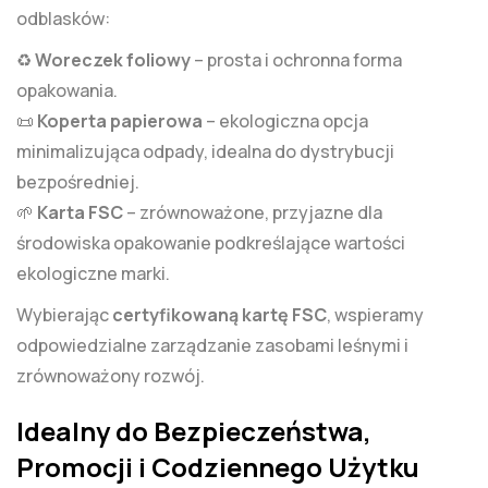
odblasków:
♻️
Woreczek foliowy
– prosta i ochronna forma
opakowania.
📜
Koperta papierowa
– ekologiczna opcja
minimalizująca odpady, idealna do dystrybucji
bezpośredniej.
🌱
Karta FSC
– zrównoważone, przyjazne dla
środowiska opakowanie podkreślające wartości
ekologiczne marki.
Wybierając
certyfikowaną kartę FSC
, wspieramy
odpowiedzialne zarządzanie zasobami leśnymi i
zrównoważony rozwój.
Idealny do Bezpieczeństwa,
Promocji i Codziennego Użytku