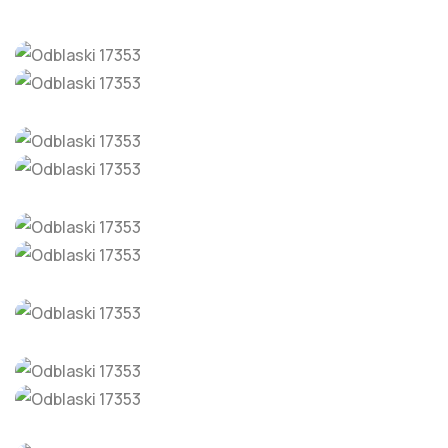
Opaska
Zawieszka twarda
Brelok
Maskotka
Kamizelka
Szelka odblaskowa
Loop
Odblaskowa Torba
Sznurowadła
Zawieszki
Button
do