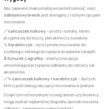
Aby zapewnić maksymalną wszechstronność, nasz
odblaskowy brelok
jest dostępny z różnymi opcjami
mocowania:
🔗
Łańcuszek kulkowy
– prosty i solidny, łatwo
przypina się do kluczy, plecaków czy suwaków.
🔧
Karabińczyk
– wytrzymałe mocowanie do
szybkiego i łatwego przypięcia do pasków lub pętli.
🎗
Sznurek z agrafką
– elastyczna opcja,
umożliwiająca przypięcie odblasku do odzieży lub
akcesoriów.
🔗🔧
Łańcuszek kulkowy + karabińczyk
– dla tych,
którzy potrzebują obu opcji mocowania w jednym.
Dzięki tym różnorodnym rozwiązaniom użytkownicy
mogą wybrać najbardziej dogodny sposób noszenia
odblasku, zapewniając sobie komfort i