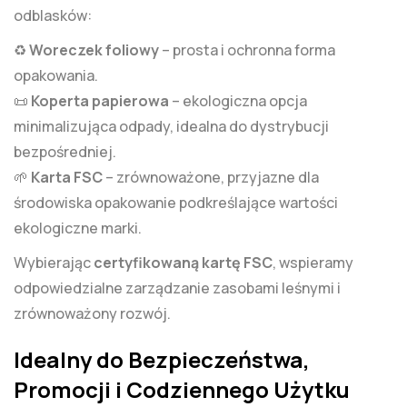
odblasków:
♻️
Woreczek foliowy
– prosta i ochronna forma
opakowania.
📜
Koperta papierowa
– ekologiczna opcja
minimalizująca odpady, idealna do dystrybucji
bezpośredniej.
🌱
Karta FSC
– zrównoważone, przyjazne dla
środowiska opakowanie podkreślające wartości
ekologiczne marki.
Wybierając
certyfikowaną kartę FSC
, wspieramy
odpowiedzialne zarządzanie zasobami leśnymi i
zrównoważony rozwój.
Idealny do Bezpieczeństwa,
Promocji i Codziennego Użytku