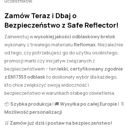
uczestników.
Zamów Teraz i Dbaj o
Bezpieczeństwo z Safe Reflector!
Zainwestuj w
wysokiej jakości odblaskowy brelok
wykonany z trwałego materiału
Reflomax
. Niezależnie
od tego, czy potrzebujesz go do użytku osobistego,
promocji marki czy inicjatyw związanych z
bezpieczeństwem – ten
lekki, certyfikowany zgodnie
z EN17353 odblask
to doskonały wybór dla każdego,
kto chce zwiększyć swoją widoczność i
bezpieczeństwo w warunkach słabego oświetlenia.
📦
Szybka produkcja
| 🚚
Wysyłka po całej Europie
| 🔖
Możliwość personalizacji
🛒
Zamów już dziś i postaw na bezpieczeństwo!