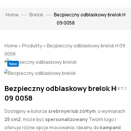
Home
Brelok
Bezpieczny odblaskowy brelok H
09 0058
Home
»
Produkty
»
Bezpieczny odblaskowy brelok H 09
Click to enlarge
0058
New
Bezpieczny odblaskowy brelok H
PREV
NEXT
09 0058
Dostępny w kolorze
srebrnym lub żółtym
, o wymiarach
25 cm2
, może być
spersonalizowany
Twoim logo i
oferuje różne opcje mocowania. Idealny do
kampanii